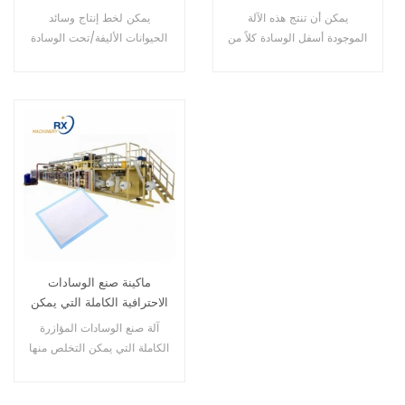
الجودة العالية شبه المؤازرة
يمكن أن تنتج هذه الآلة
يمكن لخط إنتاج وسائد
تحت الوسادة
الموجودة أسفل الوسادة كلاً من
الحيوانات الأليفة/تحت الوسادة
وسادة المستشفى ووسادة
الخاص بنا للتصنيع الأوتوماتيكي
الحيوانات الأليفة بأحجام
شبه المؤازر إنتاج كل من
مختلفة.
وسادة الحيوانات الأليفة في
المستشفى ووسادة الحيوانات
الأليفة (مثل وسادة الحيوانات
ووسادة الكلاب ووسادة القطط
ووسادة الأرانب وما إلى ذلك)
ماكينة صنع الوسادات
الاحترافية الكاملة التي يمكن
التخلص منها تحت الوسادة
آلة صنع الوسادات المؤازرة
الكاملة التي يمكن التخلص منها
الميزات الرئيسيةالميزات
الوظيفية لآلة أسفل الوسادة 1.