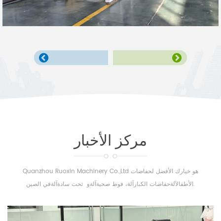
نوع ماكينة حفاضات الطفل من نوع سرفو
مركز الأخبار
Quanzhou Ruoxin Machinery Co.,Ltd هو خيارك الأفضل لحفاضات
الأطفالآلةحفاضات الكبارآلة، فوط صحيةآلةو تحت سادةآلةفي الصين.