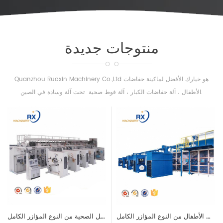
منتوجات جديدة
Quanzhou Ruoxin Machinery Co.,Ltd هو خيارك الأفضل لماكينة حفاضات
الأطفال ، آلة حفاضات الكبار ، آلة فوط صحية تحت آلة وسادة في الصين.
آلة حفاضات الأطفال من النوع المؤازر الكامل RX-INK450
آلة المناديل الصحية من النوع المؤازر الكامل RX-HY800