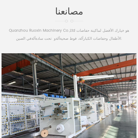
مصانعنا
Quanzhou Ruoxin Machinery Co.,Ltd هو خيارك الأفضل لماكينة حفاضات
الأطفال وحفاضات الكبارآلة، فوط صحيةآلةو تحت سادةآلةفي الصين.