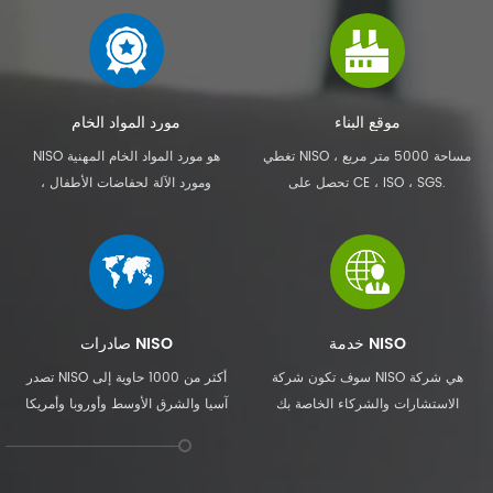
موقع البناء
مورد المواد الخام
تغطي NISO مساحة 5000 متر مربع ،
NISO هو مورد المواد الخام المهنية
تحصل على CE ، ISO ، SGS.
ومورد الآلة لحفاضات الأطفال ،
حفاظات الأطفال البالغين ، منديل صحي
أنثوي ، تحت وسادة وهلم جرا.
خدمة NISO
صادرات NISO
سوف تكون شركة NISO هي شركة
تصدر NISO أكثر من 1000 حاوية إلى
الاستشارات والشركاء الخاصة بك
آسيا والشرق الأوسط وأوروبا وأمريكا
للوصول إلى مهنة الفوز المشترك معًا.
الجنوبية وأفريقيا