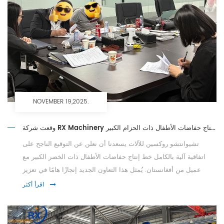
NOVEMBER 19,2025.
وقعت شركة RX Machinery بنجاح اتفاقية مع عميل أفغاني لخط إنتاج حفاضات الأطفال ذات الحزام الكبير
تشيوانتشو روكسين للآلات يسعدنا أن نعلن عن التوقيع الناجح على
اتفاقية آلية بالكامل خط إنتاج حفاضات الأطفال ذات الخصر الكبير مع
عميل من أفغانستان. يُمثل هذا التعاون الجديد إنجازًا هامًا في تعزيز
حضورنا في سوق منتجات النظافة في آسيا الوسطى. صُممت الآلة ...
اقرأ أكثر