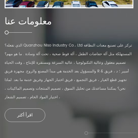
معلومات عنا
الذي نفعله؟ Quanzhou Niso Industry Co.، Ltd تركز على تصنيع معدات النظافة
المستهلكة مثل آلة حفاضات الطفل ، آلة فوط صحية ، تحت آلة وسادة . ما هو مهم؟
تصميم معقول وعالية التكنولوجيا ، عالية السرعة ومستقرة للإنتاج ، وقت الحياة
والمسؤول بعد الخدمة هي مبدأ المصنع والروح. مجهزة فريق R & أمبير ؛ د ، فريق
تجهيز قطع الغيار ، فريق التجميع ، فريق اختبار الجهاز وفريق خدمة ما بعد. لماذا
نحن؟ يمكننا مساعدتك من تحليل السوق ، تصميم المنتجات وتصميم الماكينات ،
اختيار المواد الخام ، تصميم الشعار ،
اقرأ أكثر