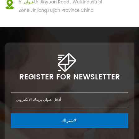
5th Jinyuan Road , Wuli Industrial
عنوان :
Zone,Jinjiang,Fujian Province,China
REGISTER FOR NEWSLETTER
الاشتراك