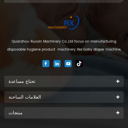
Quanzhou Ruoxin Machinery Co.,Ltd focus on manufacturing
disposable hygiene product machinery like baby diaper machine,
adult diaper machine, sanitary napkin machine, under pad
machine. We are located in Jinjiang city, Fujian Province, China. And
our company
تحتاج مساعدة
العلامات الساخنة
منتجات