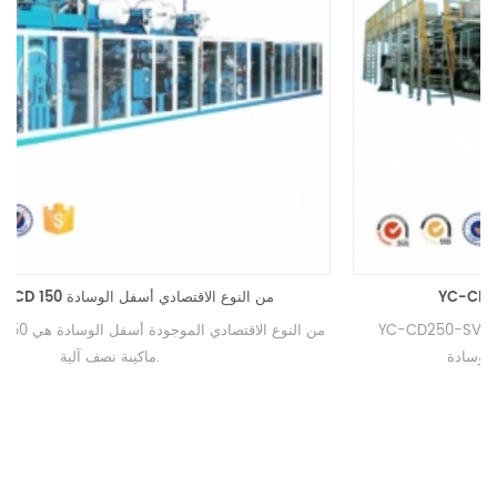
YC-CD250-SV نوع مؤازر كامل أسفل الآلة
YC-CD250-SV نوع مؤازر كامل أسفل ماكينة الوسادة هو تصنيع
احترافي كامل تلقائي تحت ماكينة الوسادة.