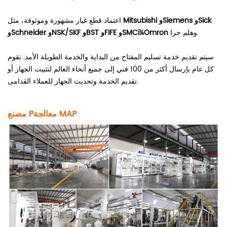
Mitsubishi وSiemens وSick
اعتماد قطع غيار مشهورة وموثوقة، مثل
وهلم جرا.
وSchneider وNSK/SKF وBST وFIFE وSMCï¼Omron
سيتم تقديم خدمة تسليم المفتاح من البداية والخدمة الطويلة الأمد. نقوم
كل عام بإرسال أكثر من 100 فني إلى جميع أنحاء العالم لتثبيت الجهاز أو
تقديم الخدمة وتحديث الجهاز للعملاء القدامى.
AP
M
معالجة
مصنع P