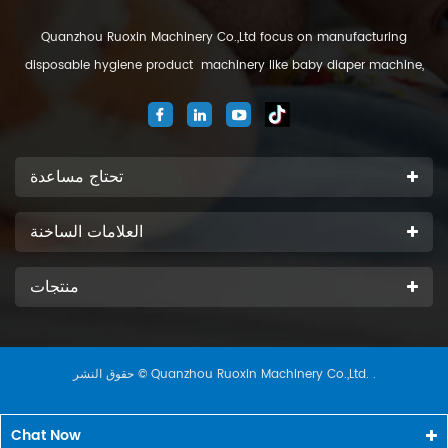
Quanzhou Ruoxin Machinery Co.,Ltd focus on manufacturing
disposable hygiene product machinery like baby diaper machine,
adult diaper machine, sanitary napkin machine, under pad
machine. We are located in Jinjiang city, Fujian Province, China. And
our company
تحتاج مساعدة
العلامات الساخنة
منتجات
حقوق النشر © Quanzhou Ruoxin Machinery Co.,Ltd. .
Chat Now