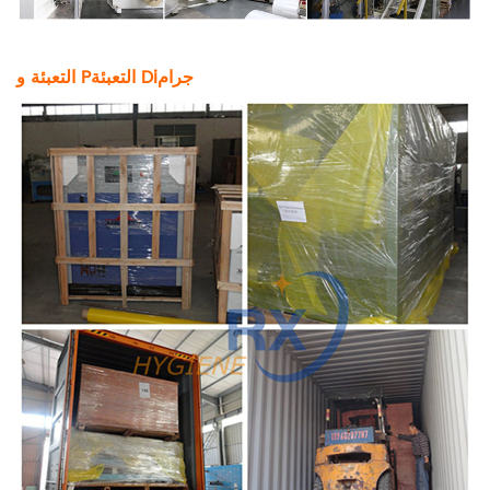
جرام
i
التعبئة D
التعبئة و P