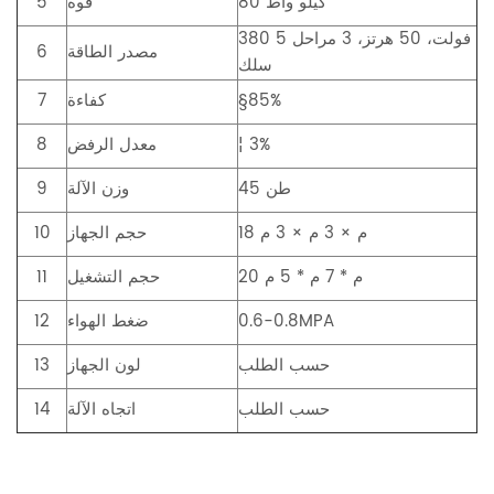
80 كيلو واط
قوة
5
380 فولت، 50 هرتز، 3 مراحل 5
مصدر الطاقة
6
سلك
85%
§
كفاءة
7
¦ 3%
معدل الرفض
8
45 طن
وزن الآلة
9
18 م × 3 م × 3 م
حجم الجهاز
10
20 م * 7 م * 5 م
حجم التشغيل
11
0.6-0.8MPA
ضغط الهواء
12
حسب الطلب
لون الجهاز
13
حسب الطلب
اتجاه الآلة
14