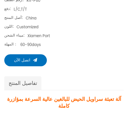
رقم الصنف.:
RX-P60
دفع:
L/C,T/T
أصل المنتج:
China
اللون:
Customized
ميناء الشحن:
Xiamen Port
المهلة：
60-90days
اتصل الآن
تفاصيل المنتج
آلة تعبئة سراويل الحيض للبالغين عالية السرعة بمؤازرة
كاملة