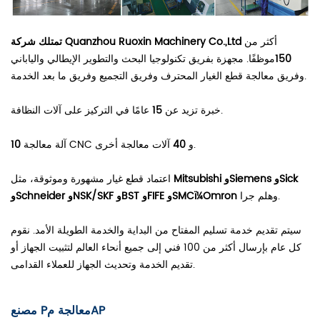
أكثر من
تمتلك شركة Quanzhou Ruoxin Machinery Co.,Ltd
150
موظفًا. مجهزة بفريق تكنولوجيا البحث والتطوير الإيطالي والياباني
وفريق معالجة قطع الغيار المحترف وفريق التجميع وفريق ما بعد الخدمة.
عامًا في التركيز على آلات النظافة.
خبرة تزيد عن
15
آلات معالجة أخرى.
آلة معالجة CNC و
40
10
Mitsubishi وSiemens وSick
اعتماد قطع غيار مشهورة وموثوقة، مثل
وهلم جرا.
وSchneider وNSK/SKF وBST وFIFE وSMCï¼Omron
سيتم تقديم خدمة تسليم المفتاح من البداية والخدمة الطويلة الأمد. نقوم
كل عام بإرسال أكثر من 100 فني إلى جميع أنحاء العالم لتثبيت الجهاز أو
تقديم الخدمة وتحديث الجهاز للعملاء القدامى.
AP
معالجة
م
مصنع P