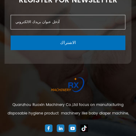
REGISTER FOR NEWSLETTER
الاشتراك
Quanzhou Ruoxin Machinery Co.,Ltd focus on manufacturing
disposable hygiene product machinery like baby diaper machine,
adult diaper machine, sanitary napkin machine, under pad
machine. We are located in Jinjiang city, Fujian Province, China. And