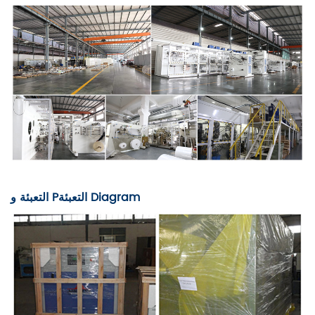
agram
i
التعبئة D
التعبئة و P