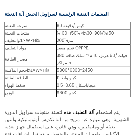
المعلمات التقنية الرئيسية لسراويل الحيض
آلة التعبئة
60 كيس/دقيقة
سرعة التعبئة
×ï¼30-90ï¼ï¼150-
100-150ï¼
ï¼
منتجات التعبئة
200ï¼مم
والتغليف:L×W×Hï¼
فيلم معقد OPPPE、
مواد التغليف
380 فولت/50 هرتز، 10 م²* سلك طاقة
مصدر الطاقة
5 مراكز
5800*6300*2450
ï¼L×W×Hï¼
حجم الماكينة
11 كيلو واط
الطاقة المثبتة
0.5-0.65 ميجاباسكال
ضغط الهواء
9800 كجم
الوزن
يتم استخدام
آلة التغليف هذه
لتعبئة منتجات سراويل الدورة
الشهرية، وهي عبارة عن مزيج من آلة تكديس أوتوماتيكية وآلتين
تعبئة أوتوماتيكيتين، وهي قادرة على استكمال جهاز تغذية
الأكياس، وإمساك المنتج، والضغط، و يتم نقل إجراءات فتح