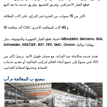
قطع الغيار الاحترافي، وفريق التجميع، وفريق خدمة ما بعد البيع.
سنوات من الخبرة في التركيز على آلات النظافة.
أكثر من
15
آلات المعالجة الأخرى.
آلة معالجة CNC و
40
10
Mitsubishi، Siemens، Sick،
اعتماد قطع الغيار الشهيرة والموثوقة، مثل
وهكذا دواليك.
Schneider، NSK/SKF، BST، FIFE، SMC، Omron
نقدم خدمة متكاملة منذ البداية، مع ضمان طويل الأمد. نرسل أكثر من
100 فني سنويًا إلى جميع أنحاء العالم لتركيب الماكينة أو تقديم خدمات
الصيانة وتحديثها لعملائنا القدامى.
مصنع ب
المعالجة
م
أب