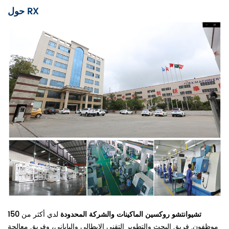
حول RX
تشيوانتشو روكسين الماكينات والشركة المحدودة
لدي أكثر من
150
موظفون. فريق البحث والتطوير التقني الإيطالي والياباني، وفريق معالجة