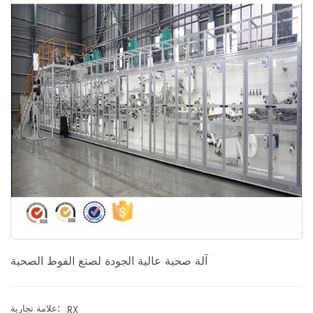
يضمن الراحة المثلى والامتصاص ، مما يمنح المرأة الثقة وراحة البال التي
تستحقها. استثمر في آلة المناديل الصحية QuickFlow اليوم واختبر الثورة في
إنتاج الفوط الصحية. حان الوقت لتبسيط عملية التصنيع الخاصة بك ، ورفع
علامتك التجارية ، وتلبية متطلبات السوق المتزايدة باستمرار. لا ترضى بأقل
من ذلك عندما يتعلق الأمر بالجودة والإنتاجية - اختر QuickFlow ، الحل
النهائي لإنتاج الفوط الصحية.
آلة صحية عالية الجودة لصنع الفوط الصحية
علامة تجارية:
RX