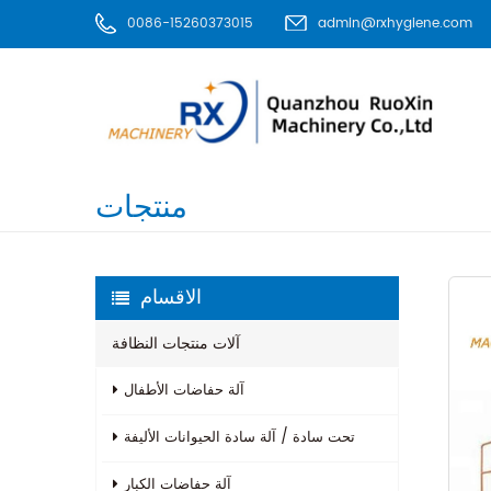
0086-15260373015
admin@rxhygiene.com
منتجات
الاقسام
آلات منتجات النظافة
آلة حفاضات الأطفال
تحت سادة / آلة سادة الحيوانات الأليفة
آلة حفاضات الكبار