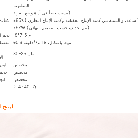
ا
المطلوب
ا
بسبب خطأ في أداة وضع الغراء)
كفاءة 
75KW (يتم تحديده حسب التصميم النهائي)
18*7*5 م
حجم ال
¥0.6 ميجا باسكال، 1.8 م³/دقيقة
ضغط ا
30-35 طن
ال
مخصص
لون 
مخصص
حجم 
مخصص
اتجا
2-4×40HQ
المنتج ا