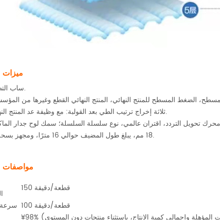
ميزات ا
1. ساب التطبيق.
3. ثلاثة إخراج ترتيب الطي بعد القولبة: مع وظيفة عد المنتج النهائي.
18 مم، يبلغ طول المضيف حوالي 16 مترًا، ومجهز بسحق قوي.
مواصفات ا
150 قطعة/دقيقة
ا
100 قطعة/دقيقة
سرعة 
¥98% (يتم الحساب على أساس 7.5 ساعة، و المعدل بين المنتجات المؤهلة وإجمالي كمية الإنتاج، باستثناء منتجات دون المستوى