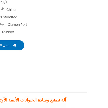
C,T/T
أصل المنتج:
China
Customized
ميناء الشحن:
Xiamen Port
120days
اتصل ال
آلة تصنيع وسادة الحيوانات الأليفة الأو