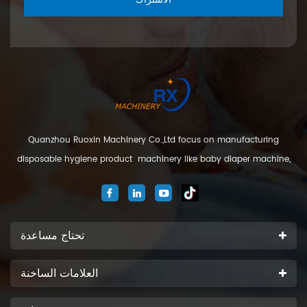
Quanzhou Ruoxin Machinery Co.,Ltd focus on manufacturing
disposable hygiene product machinery like baby diaper machine,
adult diaper machine, sanitary napkin machine, under pad
machine. We are located in Jinjiang city, Fujian Province, China. And
our company
تحتاج مساعدة
العلامات الساخنة