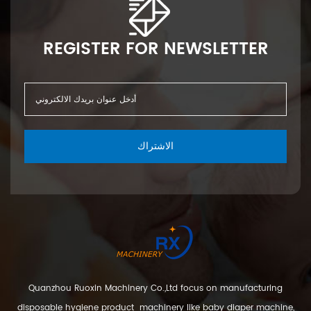
REGISTER FOR NEWSLETTER
الاشتراك
Quanzhou Ruoxin Machinery Co.,Ltd focus on manufacturing
disposable hygiene product machinery like baby diaper machine,