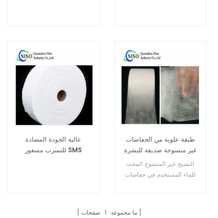
طبقة علوية من الحفاضات
عالية الجودة المضادة
غير منسوجة صديقة للبشرة
للتسرب مسعور SMS
للمواد الخام للحفاضات
محبوكة للحفاضات
النسيج غير المنسوج المحب
للماء المستخدم في حفاضات
الأطفال هو الطبقة العلوية
الرئيسية، السطح العلوي الذي
يتلامس مع جلد الطفل.
ما مجموعه
1
صفحات