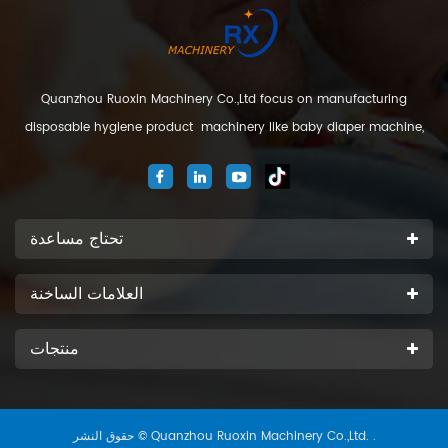
Quanzhou Ruoxin Machinery Co.,Ltd focus on manufacturing
disposable hygiene product machinery like baby diaper machine,
adult diaper machine, sanitary napkin machine, under pad
machine. We are located in Jinjiang city, Fujian Province, China. And
our company
تحتاج مساعدة
العلامات الساخنة
منتجات
حقوق النشر © Quanzhou Ruoxin Machinery Co.,Ltd. .