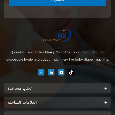
Quanzhou Ruoxin Machinery Co.,Ltd focus on manufacturing
disposable hygiene product machinery like baby diaper machine,
adult diaper machine, sanitary napkin machine, under pad
machine. We are located in Jinjiang city, Fujian Province, China. And
our company
تحتاج مساعدة
العلامات الساخنة