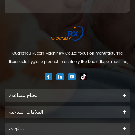
Quanzhou Ruoxin Machinery Co.,Ltd focus on manufacturing
disposable hygiene product machinery like baby diaper machine,
adult diaper machine, sanitary napkin machine, under pad
machine. We are located in Jinjiang city, Fujian Province, China. And
our company
تحتاج مساعدة
العلامات الساخنة
منتجات