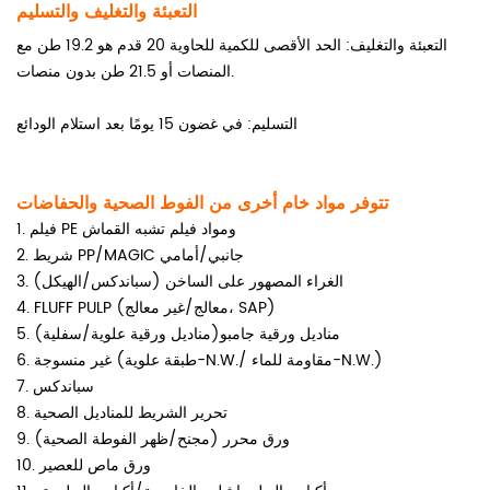
التعبئة والتغليف والتسليم
التعبئة والتغليف: الحد الأقصى للكمية للحاوية 20 قدم هو 19.2 طن مع
المنصات أو 21.5 طن بدون منصات.
التسليم: في غضون 15 يومًا بعد استلام الودائع
تتوفر مواد خام أخرى من الفوط الصحية والحفاضات
1. فيلم PE ومواد فيلم تشبه القماش
2. شريط PP/MAGIC جانبي/أمامي
3. الغراء المصهور على الساخن (سباندكس/الهيكل)
4. FLUFF PULP (معالج/غير معالج، SAP)
5. مناديل ورقية جامبو(مناديل ورقية علوية/سفلية)
6. غير منسوجة (طبقة علوية-N.W./ مقاومة للماء-N.W.)
7. سباندكس
8. تحرير الشريط للمناديل الصحية
9. ورق محرر (مجنح/ظهر الفوطة الصحية)
10. ورق ماص للعصير