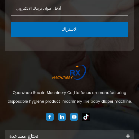
الاشتراك
Quanzhou Ruoxin Machinery Co.,Ltd focus on manufacturing
disposable hygiene product machinery like baby diaper machine,
adult diaper machine, sanitary napkin machine, under pad
machine. We are located in Jinjiang city, Fujian Province, China. And
our company
تحتاج مساعدة