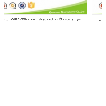
شريط على شكل الأنف للتخلص من قناع الوجه الجراحي الطبي