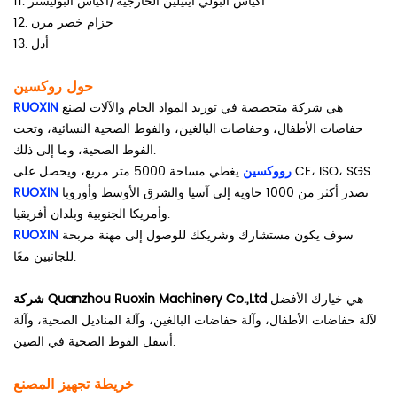
11. أكياس البولي ايثيلين الخارجية/أكياس البوليستر
12. حزام خصر مرن
13. أدل
حول روكسين
هي شركة متخصصة في توريد المواد الخام والآلات لصنع
RUOXIN
حفاضات الأطفال، وحفاضات البالغين، والفوط الصحية النسائية، وتحت
الفوط الصحية، وما إلى ذلك.
يغطي مساحة 5000 متر مربع، ويحصل على CE، ISO، SGS.
رووكسين
تصدر أكثر من 1000 حاوية إلى آسيا والشرق الأوسط وأوروبا
RUOXIN
وأمريكا الجنوبية وبلدان أفريقيا.
سوف يكون مستشارك وشريكك للوصول إلى مهنة مربحة
RUOXIN
للجانبين معًا.
هي خيارك الأفضل
شركة Quanzhou Ruoxin Machinery Co.,Ltd
لآلة حفاضات الأطفال، وآلة حفاضات البالغين، وآلة المناديل الصحية، وآلة
أسفل الفوط الصحية في الصين.
خريطة تجهيز المصنع