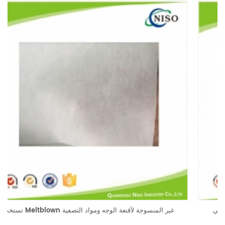
شريط على شكل الأنف للتخلص من قناع الوجه الجراحي الطبي