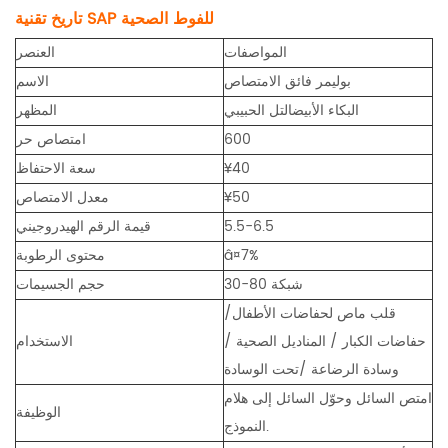
تاريخ تقنية SAP للفوط الصحية
المواصفات
العنصر
بوليمر فائق الامتصاص
الاسم
البكاء الأبيض
التل الحبيبي
المظهر
600
امتصاص حر
¥40
سعة الاحتفاظ
¥50
معدل الامتصاص
5.5-6.5
قيمة الرقم الهيدروجيني
â¤7%
محتوى الرطوبة
30-80 شبكة
حجم الجسيمات
قلب ماص لحفاضات الأطفال/
حفاضات الكبار / المناديل الصحية /
الاستخدام
وسادة الرضاعة /تحت الوسادة
امتص السائل وحوّل السائل إلى هلام
الوظيفة
النموذج.