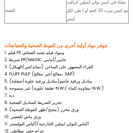
معبأة في كيس بولي ايثيلين كرافت
مع كيس بيرب 25 كجم أو 1 طن لكل
التعبئة
كيس.
تتوفر مواد أولية أخرى من الفوط الصحية والحفاضات
1. فيلم PE ومواد فيلم تشبه القماش
2. شريط PP/MAGIC جانبي/أمامي
3. الغراء المصهور على الساخن (سباندكس/الهيكل)
4. FLUFF PULP (معالج/غير معالج، SAP)
5. مناديل ورقية جامبو(مناديل ورقية علوية/سفلية)
6. غير منسوجة (طبقة علوية-N.W./ مقاومة للماء-N.W.)
7. دنة
8. تحرير الشريط للمناديل الصحية
9. ورق محرر (مجنح/ظهر الفوطة الصحية)
10. ورق ماص للعصير
11. أكياس البولي ايثيلين الخارجية/أكياس البوليستر
12. حزام خصر مطاطي