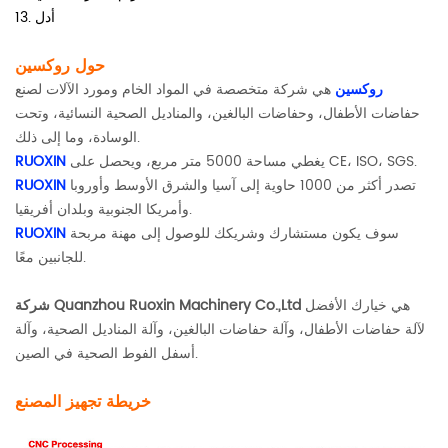
13. أدل
حول روكسين
روكسين
هي شركة متخصصة في المواد الخام ومورد الآلات لصنع
حفاضات الأطفال، وحفاضات البالغين، والمناديل الصحية النسائية، وتحت
الوسادة، وما إلى ذلك.
يغطي مساحة 5000 متر مربع، ويحصل على CE، ISO، SGS.
RUOXIN
تصدر أكثر من 1000 حاوية إلى آسيا والشرق الأوسط وأوروبا
RUOXIN
وأمريكا الجنوبية وبلدان أفريقيا.
سوف يكون مستشارك وشريكك للوصول إلى مهنة مربحة
RUOXIN
للجانبين معًا.
هي خيارك الأفضل
شركة Quanzhou Ruoxin Machinery Co.,Ltd
لآلة حفاضات الأطفال، وآلة حفاضات البالغين، وآلة المناديل الصحية، وآلة
أسفل الفوط الصحية في الصين.
خريطة تجهيز المصنع