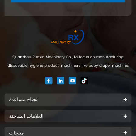
Quanzhou Ruoxin Machinery Co.,Ltd focus on manufacturing
disposable hygiene product machinery like baby diaper machine,
adult diaper machine, sanitary napkin machine, under pad
machine. We are located in Jinjiang city, Fujian Province, China. And
our company
تحتاج مساعدة
العلامات الساخنة
منتجات