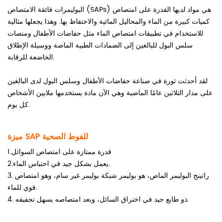
البوليمرات فائقة الامتصاص (SAPs) هي مواد لديها القدرة على امتصاص
كميات كبيرة من الماء والمحاليل المائية والاحتفاظ بها. وهذا يجعلها مثالية
للاستخدام في تطبيقات امتصاص الماء مثل حفاضات الأطفال ومنصات
سلس البول للبالغين إلى الضمادات الطبية الماصة ووسيلة الإطلاق
الخاضعة للرقابة.
لقد أحدثت ثورة في صناعة حفاضات الأطفال وسلس البول لدى البالغين
على مدار الثلاثين عامًا الماضية وهي الآن مادة يستخدمها ملايين الأشخاص
كل يوم.
ميزة SAP للفوط الصحية
1.قدرة ممتازة على امتصاص السوائل
2.يعمل بشكل جيد في احتباس الماء.
3. راتينج البوليمر الماص، هو بوليمر شبكة بوليمر غير سام، وهو امتصاص
قوي للماء.
4. ذو طابع جيد في اختراق السائل، وبعد امتصاصه يسهل تجفيفه.