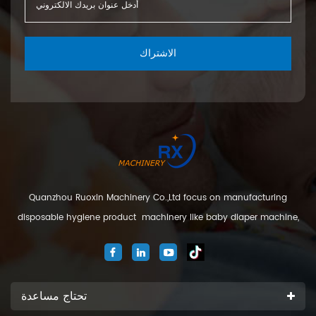
الاشتراك
Quanzhou Ruoxin Machinery Co.,Ltd focus on manufacturing
disposable hygiene product machinery like baby diaper machine,
adult diaper machine, sanitary napkin machine, under pad
machine. We are located in Jinjiang city, Fujian Province, China. And
our company
تحتاج مساعدة