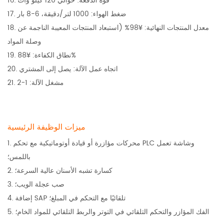
16. قوة الدفعة: حوالي 120 كيلو وات
17. ضغط الهواء: 1000 لتر/دقيقة، 6-8 بار
18. معدل المنتجات النهائية: ¥98% (استبعاد المنتجات المعيبة الناجمة عن
وصلة المواد
19. نطاق الكفاءة: ¥88%
20. اتجاه عمل الآلة: يصل إلى المشتري
21. مشغل الآلة: 1-2
ميزات الوظيفة الرئيسية
1. محركات مؤازرة أو قيادة أوتوماتيكية مع تحكم PLC وشاشة تعمل
باللمس؛
2. كسارة تشبه الأسنان عالية السرعة؛
3. صب عجلة الويب؛
4. إضافة SAP تلقائيًا مع التحكم في المبلغ؛
5. الفك المؤازر والتحكم التلقائي في التوتر والربط التلقائي للمواد الخام؛