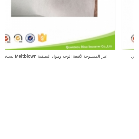
شريط على شكل الأنف للتخلص من قناع الوجه الجراحي الطبي