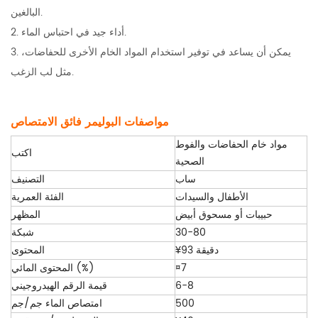
البالغين.
2. أداء جيد في احتباس الماء.
3. يمكن أن يساعد في توفير استخدام المواد الخام الأخرى للحفاضات،
مثل لب الزغب.
مواصفات البوليمر فائق الامتصاص
مواد خام الحفاضات والفوط
اكتب
الصحية
ساب
التصنيف
الأطفال والسيدات
الفئة العمرية
حبيبات أو مسحوق أبيض
المظهر
30-80
شبكة
¥93 دقيقة
المحتوى
¤7
المحتوى المائي (%)
6-8
قيمة الرقم الهيدروجيني
500
امتصاص الماء جم/جم