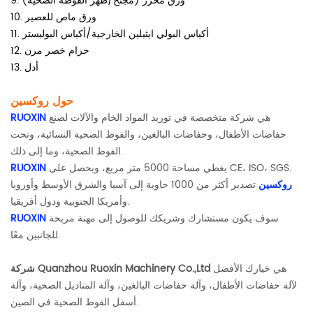
9. ورق محرر (مجنح/ظهر الفوطة الصحية)
10. ورق ماص للعصير
11. أكياس البولي ايثيلين الخارجية/أكياس البوليستر
12. حزام خصر مرن
13. أدل
حول روكسين
هي شركة متخصصة في توريد المواد الخام والآلات لصنع
RUOXIN
حفاضات الأطفال، وحفاضات البالغين، والفوط الصحية النسائية، وتحت
الفوط الصحية، وما إلى ذلك.
يغطي مساحة 5000 متر مربع، ويحصل على CE، ISO، SGS.
RUOXIN
روكسين
تصدير أكثر من 1000 حاوية إلى آسيا والشرق الأوسط وأوروبا
وأمريكا الجنوبية ودول أفريقيا.
سوف يكون مستشارك وشريكك للوصول إلى مهنة مربحة
RUOXIN
للجانبين معًا.
هي خيارك الأفضل
شركة Quanzhou Ruoxin Machinery Co.,Ltd
لآلة حفاضات الأطفال، وآلة حفاضات البالغين، وآلة المناديل الصحية، وآلة
أسفل الفوط الصحية في الصين.