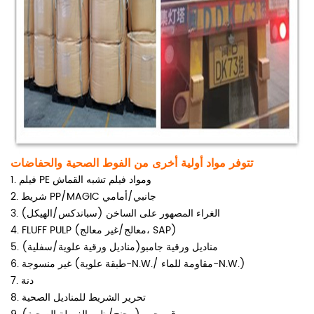
تتوفر مواد أولية أخرى من الفوط الصحية والحفاضات
1. فيلم PE ومواد فيلم تشبه القماش
2. شريط PP/MAGIC جانبي/أمامي
3. الغراء المصهور على الساخن (سباندكس/الهيكل)
4. FLUFF PULP (معالج/غير معالج، SAP)
5. مناديل ورقية جامبو(مناديل ورقية علوية/سفلية)
6. غير منسوجة (طبقة علوية-N.W./ مقاومة للماء-N.W.)
7. دنة
8. تحرير الشريط للمناديل الصحية