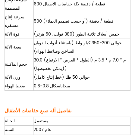
600 قطعة / دقيقة لآلة حفاضات الأطفال
المصممة
سرعة إنتاج
500 قطعة / دقيقة (أو حسب تصميم العملاء)
مستقرة
خمس أسلاك ثلاثية الطور (380 فولت، 50 هرتز)
قوة الآلة
حوالي 300-350 كيلو واط (باستثناء أدوات الذوبان
سعة الآلة
الساخن وضاغط الهواء)
30.0 م * 7.0 م * 3.5 م (الطول * العرض * الارتفاع)
حجم الماكينة
((يمكن تخصيصها)
حوالي 50 طنًا (خط إنتاج كامل)
وزن الآلة
0.6-0.8 ميجاباسكال
ضغط الهواء
تفاصيل آلة صنع حفاضات الأطفال
مستعمل
الحالة
عام 2007
السنة