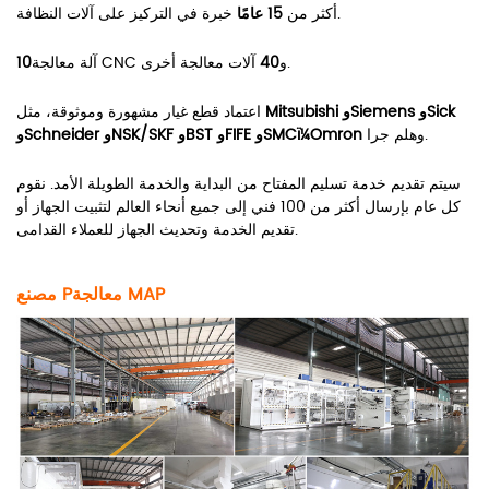
خبرة في التركيز على آلات النظافة.
أكثر من
15 عامًا
آلات معالجة أخرى.
آلة معالجة CNC و
40
10
Mitsubishi وSiemens وSick
اعتماد قطع غيار مشهورة وموثوقة، مثل
وهلم جرا.
وSchneider وNSK/SKF وBST وFIFE وSMCï¼Omron
سيتم تقديم خدمة تسليم المفتاح من البداية والخدمة الطويلة الأمد. نقوم
كل عام بإرسال أكثر من 100 فني إلى جميع أنحاء العالم لتثبيت الجهاز أو
تقديم الخدمة وتحديث الجهاز للعملاء القدامى.
AP
M
معالجة
مصنع P