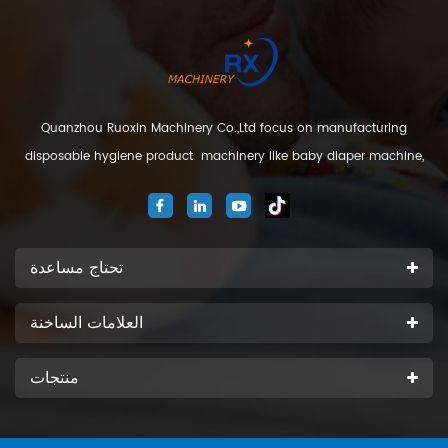
Quanzhou Ruoxin Machinery Co.,Ltd focus on manufacturing
disposable hygiene product machinery like baby diaper machine,
adult diaper machine, sanitary napkin machine, under pad
machine. We are located in Jinjiang city, Fujian Province, China. And
our company
تحتاج مساعدة
العلامات الساخنة
منتجات