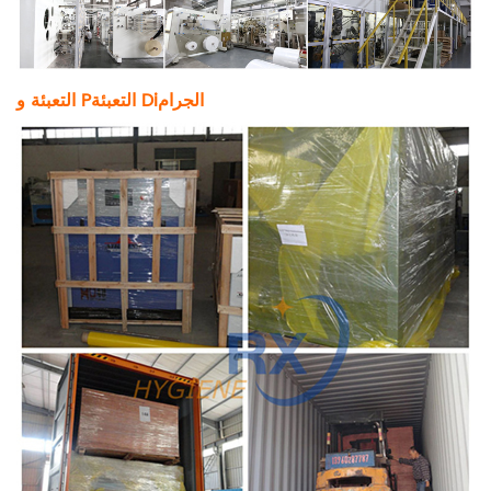
الجرام
i
التعبئة D
التعبئة و P