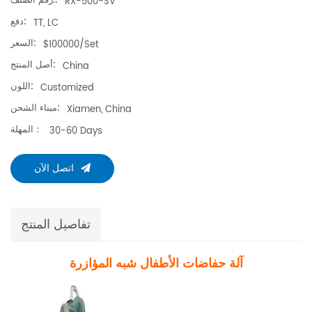
رقم الصنف.:
RX-500-SV
دفع:
TT, LC
السعر:
$100000/set
أصل المنتج:
China
اللون:
Customized
ميناء الشحن:
Xiamen, China
المهلة：
30-60 Days
اتصل الآن
تفاصيل المنتج
آلة حفاضات الأطفال شبه المؤازرة