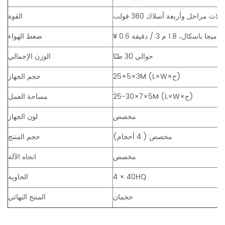
ثلاث مراحل وأربعة أسلاك 380 فولت
القوة
0.6 ميجا باسكال، 1.8 م 3 / دقيقة
¥
ضغط الهواء
حوالي 30 طنًا
الوزن الإجمالي
ح)
×W×
3M (L
×5×
25
حجم الجهاز
ح)
×W×
5M (L
×7×
25-30
مساحة العمل
مخصص
لون الجهاز
مخصص ( 4 أحجام)
حجم المنتج
مخصص
اتجاه الآلة
40HQ
4 ×
الحاوية
حجمان
المنتج النهائي