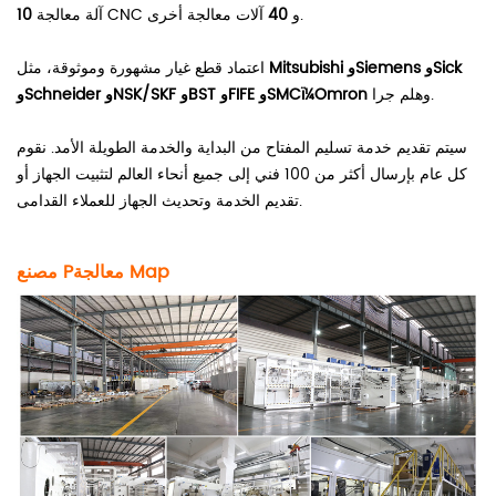
آلات معالجة أخرى.
آلة معالجة CNC و
40
10
Mitsubishi وSiemens وSick
اعتماد قطع غيار مشهورة وموثوقة، مثل
وهلم جرا.
وSchneider وNSK/SKF وBST وFIFE وSMCï¼Omron
سيتم تقديم خدمة تسليم المفتاح من البداية والخدمة الطويلة الأمد. نقوم
كل عام بإرسال أكثر من 100 فني إلى جميع أنحاء العالم لتثبيت الجهاز أو
تقديم الخدمة وتحديث الجهاز للعملاء القدامى.
ap
M
معالجة
مصنع P