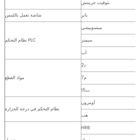
بتوقيت جرينتش
بانر
شاشة تعمل باللمس
ميتسوبيشي
سيمنز
نظام التحكم PLC
أب
د2
م7
مواد القطع
ت15
أومرون
نظام التحكم في درجة الحرارة
هب
HRB