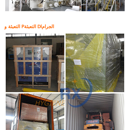
الجرام
i
التعبئة D
التعبئة و P