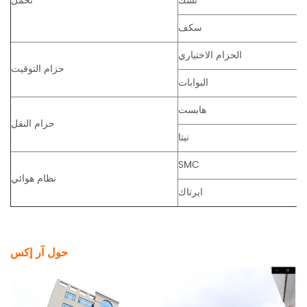
نسك
تحمل
سكف
الحزام الاختياري
حزام التوقيت
البوابات
هابست
حزام النقل
نيتا
SMC
نظام هوائي
ايرتاك
حول آر إكس