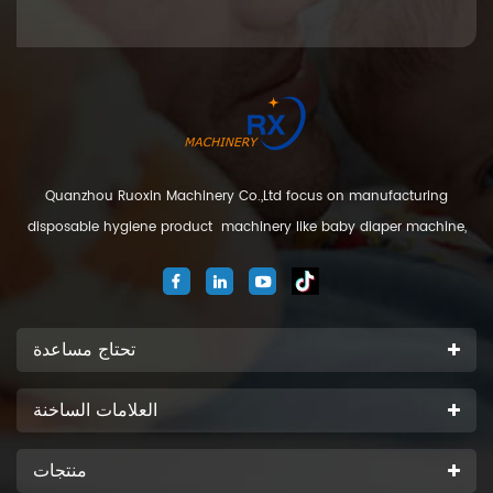
Quanzhou Ruoxin Machinery Co.,Ltd focus on manufacturing
disposable hygiene product machinery like baby diaper machine,
adult diaper machine, sanitary napkin machine, under pad
machine. We are located in Jinjiang city, Fujian Province, China. And
our company
تحتاج مساعدة
العلامات الساخنة
منتجات