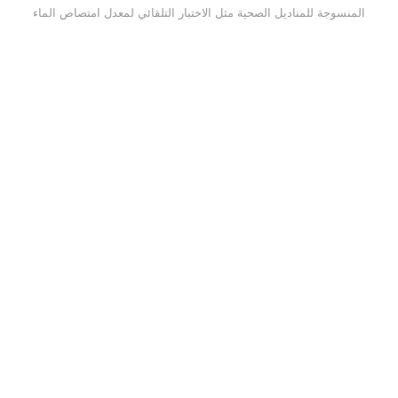
كن للأداة ضبط زاوية الاختبار
المنسوجة للمناديل الصحية مثل الاختبار التلقا
ايير المختلفة لزاوية الاختراق،
المستخدم على نطاق واسع في مؤسسات اختبار 
الحفاضات في مركز فحص جودة
المنتجات الصحية.