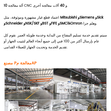
آلات معالجة أخرى.
آلة معالجة CNC و
40
10
Mitsubishi وSiemens وSick
اعتماد قطع غيار مشهورة وموثوقة، مثل
وهلم جرا.
وSchneider وNSK/SKF وBST وFIFE وSMCï¼Omron
سيتم تقديم خدمة تسليم المفتاح من البداية وخدمة طويلة العمر. نقوم كل
عام بإرسال أكثر من 100 فني إلى جميع أنحاء العالم لتثبيت الجهاز أو
تقديم الخدمة وتحديث الجهاز للعملاء القدامى.
AP
معالجة
م
مصنع P