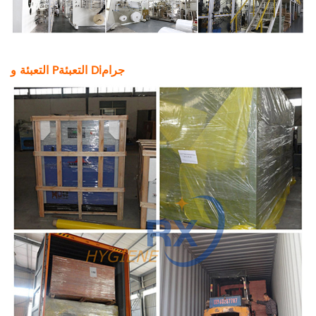
جرام
i
التعبئة D
التعبئة و P