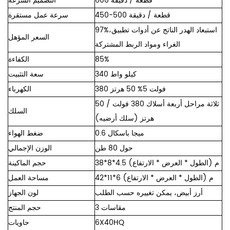
600 قطعة / دقيقة
التصميم السرعة
450-500 قطعة / دقيقة
سرعة عمل مستقرة
استبعاد الهدر الناتج عن أدوات تطبيق
97%،
السعر المؤهل
الغراء ومواد الربط المشتركة
85%
الكفاءة
340 كيلو واط
سعة التثبيت
380 فولت 5% 50 هرتز
الكهرباء
ثلاثة مراحل أربعة أسلاك 380 فولت / 50
السلك
هرتز (سلك أرضي
ه)
0.6 ميجا باسكال
ضغط الهواء
حول 80 طن
الوزن الإجمالي
38*8*4.5 م (الطول * العرض * الارتفاع)
حجم الماكينة
42*11*6 م (الطول * العرض * الارتفاع)
مساحة العمل
أرز أبيض، يمكن تغييره حسب الطلب
لون الجهاز
3 مقاسات
حجم المنتج
6X40HQ
حاويات