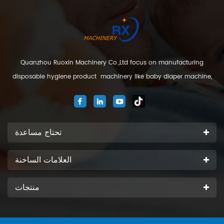
Quanzhou Ruoxin Machinery Co.,Ltd focus on manufacturing
disposable hygiene product machinery like baby diaper machine,
adult diaper machine, sanitary napkin machine, under pad
machine. We are located in Jinjiang city, Fujian Province, China. And
our company
تحتاج مساعدة
العلامات الساخنة
منتجات