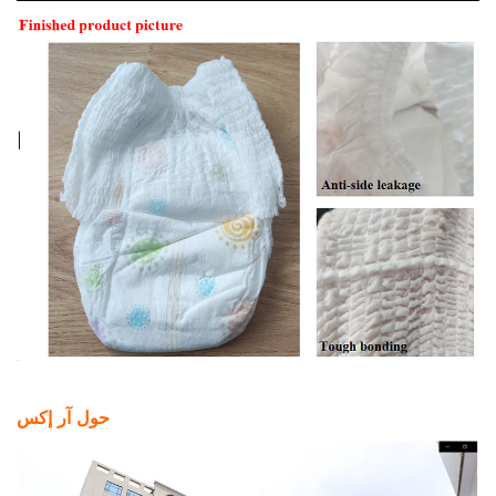
حول آر إكس