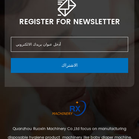
REGISTER FOR NEWSLETTER
الاشتراك
Quanzhou Ruoxin Machinery Co.,Ltd focus on manufacturing
disposable hygiene product machinery like baby diaper machine,