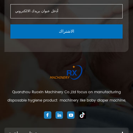
الاشتراك
Quanzhou Ruoxin Machinery Co.,Ltd focus on manufacturing
disposable hygiene product machinery like baby diaper machine,
adult diaper machine, sanitary napkin machine, under pad
machine. We are located in Jinjiang city, Fujian Province, China. And
our company