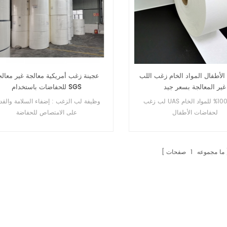
لأطفال المواد الخام زغب اللب
عجينة زغب أمريكية معالجة غير معالج
غير المعالجة بسعر جيد
للحفاضات باستخدام SGS
لب زغب UAS طبيعي 100% للمواد الخام
وظيفة لب الزغب : إضفاء السلامة والقد
لحفاضات الأطفال
على الامتصاص للحفاضة
ما مجموعه
1
صفحات