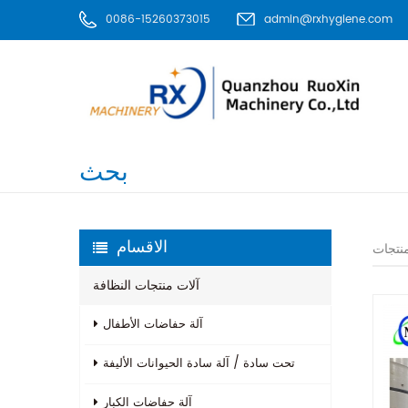
0086-15260373015
admin@rxhygiene.com
بحث
الاقسام
نتجات
آلات منتجات النظافة
آلة حفاضات الأطفال
تحت سادة / آلة سادة الحيوانات الأليفة
آلة حفاضات الكبار