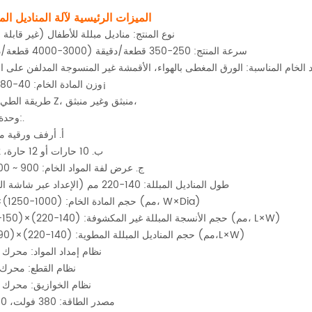
1. الميزات الرئيسية لآلة المناديل الم
نوع المنتج: مناديل مبللة للأطفال (غير قابلة
سرعة المنتج: 250-350 قطعة/دقيقة (3000-4000 قطعة/دقيقة)
د الخام المناسبة: الورق المغطى بالهواء، الأقمشة غير المنسوجة المدلفن على 
وزن المادة الخام: 40-80 جم/م¡
طريقة الطي: شكل Z، منبثق وغير منبثق،
وحدة القطع:.
أ. أرفف ورقية م
ب. 10 حارات أو 12 حارة، 2 لفات
ج. عرض لفة المواد الخام: 900 ~ 1000 مم
طول المناديل المبللة: 140-220 مم (الإعداد عبر شاشة اللمس)
حجم المادة الخام: (1000-1250)×1000 (مم، W×Dia)
حجم الأنسجة المبللة غير المكشوفة: (140-220)×(150-250) (مم، L×W)
حجم المناديل المبللة المطوية: (140-220)×(90-110) (مم،L×W)
نظام إمداد المواد: محرك
نظام القطع: محرك
نظام الخوازيق: محرك 
مصدر الطاقة: 380 فولت، 50 هرتز