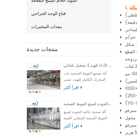
المواد الخام المنتج النظافة
بللة
قناع الوجه الجراحي
 للطي)
معدات المختبرات
الساخن
منتجات جديدة
زدوجة
آلة تصنيع فوط صحية كاملة الأداء للهند | تشغيل تلقائي
آلة تصنيع الفوط الصحية ذات
المحرك الكامل للهند، تتميز
بالسرعة العالية والأداء
اقرأ أكثر
المستقر والتشغيل السهل
لضمان إنتاج فعال وموثوق.
آلة صحية عالية الجودة لصنع الفوط الصحية
 سيرفو
آلة صحية عالية الجودة لصنع
 محول
الفوط الصحية المعايير الفنية
الرئيسية لـ آلة إنتاج الفوط
سيرفو
اقرأ أكثر
الصحية غرض خط إنتاج الفوط
الصحية منتجات الإخراج فوطة