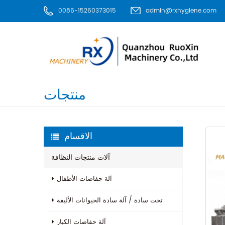
0086-15260373015
admin@rxhygiene.com
منتجات
الاقسام
آلات منتجات النظافة
آلة حفاضات الأطفال
تحت سادة / آلة سادة الحيوانات الأليفة
آلة حفاضات الكبار