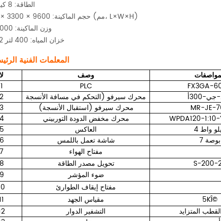
الطاقة: 8 كيلو واط
حجم الماكينة: 9600 × 3300 × 2000 (مم، L×W×H)
وزن الماكينة: 5000 كجم
خزان المياه: 400 لتر 2 قطعة
2. المعلمات الفنية الرئي
مواصفات
وصف
لا
1
PLC
FX3GA-6
ي-300أ
محرك سيرفو (التحكم في مسافة الأنسجة
2
MR-JE-7
محرك سيرفو (استقبال الأنسجة)
3
WPDA120-1:10-
محرك مخفض الدودة التوربيني
4
كيلو واط
العاكس
5
7 بوصة
شاشة تعمل باللمس
6
مفتاح الهواء
7
S-200-
تحويل مصدر الطاقة
8
ضوء المؤشر
9
مفتاح إيقاف الطوارئ
10
5KÎ©
مقياس الجهد
11
لقطب المتزايد
التشفير الدوار
12