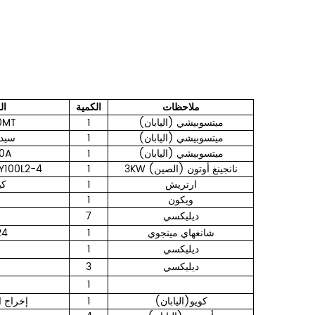
ملاحظات
الكمية
ال
ميتسوبيشي (اليابان)
1
0MT
ميتسوبيشي (اليابان)
1
سيد-ج
ميتسوبيشي (اليابان)
1
0A
3KW نانجينغ أوتون (الصين)
1
Y100L2-4
ارتريش
1
4 
ويكون
1
ديليكسي
7
شانغهاي مينجوي
1
24
ديليكسي
1
ديليكسي
3
1
كويو(اليابان)
1
إخراج ا