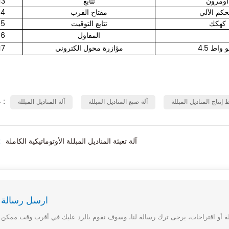
أومرون
تتابع
13
حكم الآلي
مفتاح القرب
14
كهكك
تتابع التوقيت
15
المقاول
16
كيلو واط
مؤازرة محول الكتروني
17
علامات :
إنتاج المناديل المبللة
آلة صنع المناديل المبللة
آلة المناديل المبللة
آلة تعبئة المناديل المبللة الأوتوماتيكية الكاملة
س
ارسل رسالة