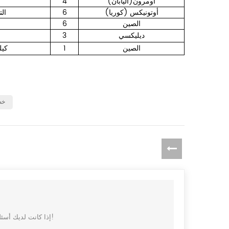
أومرون(اليابان)
4
أوتونيكس (كوريا)
6
الت
الصين
6
ديليكسي
3
الصين
1
4.5 
خط 
إذا كانت لديك أسئلة أو اقتراحات، يرجى ترك رسالة لنا، وسوف نقوم بالرد عليك في أقرب وقت ممكن!