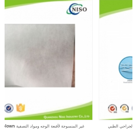
شريط على شكل الأنف للتخلص من قناع الوجه الجراحي الطبي