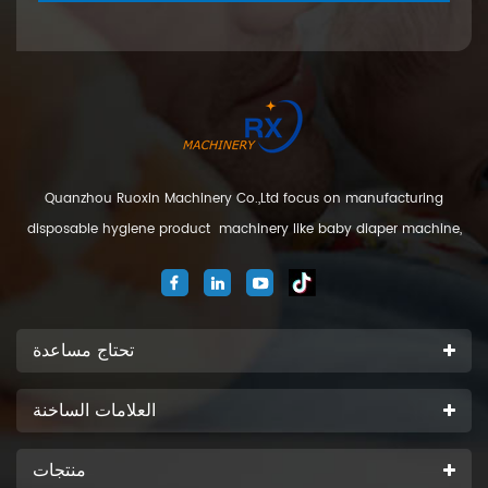
Quanzhou Ruoxin Machinery Co.,Ltd focus on manufacturing
disposable hygiene product machinery like baby diaper machine,
adult diaper machine, sanitary napkin machine, under pad
machine. We are located in Jinjiang city, Fujian Province, China. And
our company
تحتاج مساعدة
العلامات الساخنة
منتجات